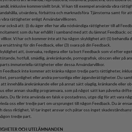
ändamål, inklusive kommersiellt bruk. Vi kan till exempel använda våra rätti
illhandahålla, utvärdera, förbättra och marknadsföra Tjänsterna samt för att
 våra rättigheter enligt Användarvillkoren.
r också att: (i) du äger eller har alla nödvändiga rättigheter till all Feedb
la incitament som du har erhållit i samband med att du lämnat Feedback; och
 villkor. Vi har och kommer inte att ha någon skyldighet att (1) behandla
la ersättning för din Feedback, eller (3) svara på din Feedback.
skyldighet att, övervaka, redigera eller ta bort Feedback som vi efter eg
tötande, hotfull, smädlig, ärekränkande, pornografisk, obscen eller på ann
arts immateriella rättigheter eller dessa Användarvillkor.
din Feedback inte kommer att kränka någon tredje parts rättigheter, inklu
tet, personlighet eller andra personliga eller äganderättigheter. Du samty
tt innehålla ärekränkande eller på annat sätt olaglig, kränkande eller o
rus eller annan skadlig programvara, som på något sätt kan påverka drifte
ats. Du får inte använda en falsk e-postadress, utge dig för att vara någ
seleda oss eller tredje part om ursprunget till någon Feedback. Du är ensam
 dess riktighet. Vi tar inget ansvar och påtar oss inget skadeståndsan
 någon tredje part.
KTIGHETER OCH UTELÄMNANDEN