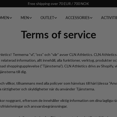
Free shipping over 70 EUR / 700 NOK
MEN
MEN
OUTLET
ACCESSORIES
ACTIVITI
Terms of service
letics! Termerna ”vi”, ”oss” och ”vår” avser CLN Athletics. CLN Athletics
 relaterad information, allt innehåll, alla funktioner, verktyg, produkter oc
ad shoppingupplevelse (”Tjänsterna”). CLN Athletics drivs av Shopify, vil
jänsterna till dig.
 villkor, tillsammans med alla policyer som hänvisas till häri (dessa ”Anvä
ina rättigheter och skyldigheter när du använder Tjänsterna.
kor noggrant, eftersom de innehåller viktig information om dina lagliga r
friskrivningar och ansvarsbegränsningar.