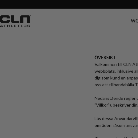
Skip
Always 1-3 day delivery
to
content
WO
ÖVERSIKT
Välkommen till CLN Ath
webbplats, inklusive all
dig som kund en anpass
oss att tillhandahålla T
Nedanstående regler och
”Villkor”), beskriver d
Läs dessa Användarvill
områden såsom ansvars