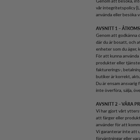
Genom att besöka, inte
vår integritetspolicy 
använda eller besöka v
AVSNITT 1 – ÅTKOM
Genom att godkänna des
där du är bosatt, och a
enheter som du äger, kö
För att kunna använda T
produkter eller tjänst
fakturerings-, betalnin
butiker är korrekt, akt
Du är ensam ansvarig fö
inte överföra, sälja, öv
AVSNITT 2 – VÅRA 
Vi har gjort vårt ytter
att färger eller produk
använder för att komma
Vi garanterar inte att 
förväntningar eller va