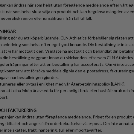
ngar kan ändras när som helst utan föregående meddelande efter vårt eg
 att när som helst sluta sälja en produkt och kan begränsa mängden av e
eografisk region eller jurisdiktion, från fall till fall.
LNINGAR
llning gör du ett köperbjudande. CLN Athletics förbehåller sig rätten att
ken anledning som helst efter eget gottfinnande. Din beställning är inte 
t att vi har mottagit den. Vi måste ha mottagit och behandlat din betalnin
a din beställning noggrant innan du skickar den, eftersom CLN Athletics 
gsförfrågningar efter att en beställning har accepterats. Om vi inte accep
ing kommer vi att försöka meddela dig via den e-postadress, fakturerings
avs när beställningen gjordes.
turneras eller bytas i enlighet med vår Återbetalningspolicy [LÄNK].
ar att dina inköp är avsedda för personligt bruk eller hushållsbruk och i
port.
 OCH FAKTURERING
ampanjer kan ändras utan föregående meddelande. Priset för en produkt ell
ingstillfället och anges i din orderbekräftelse via e-post. Om inte annat 
r inte skatter, frakt, hantering, tull eller importavgifter.