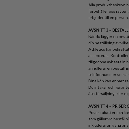
Alla produktbeskrivni
förbehåller oss rätten
erbjuder till en person, g
AVSNITT 3 – BESTÄL
När du lägger en bestä
din beställning av vil
Athletics har bekräfta
accepteras. Kontroller
tillgodose avbeställnin
annullerar en beställn
telefonnummer som ang
Dina köp kan enbart re
Du intygar och garanter
återförsäljning eller ex
AVSNITT 4 – PRISER
Priser, rabatter och k
som gäller vid beställn
inkluderar angivna prise