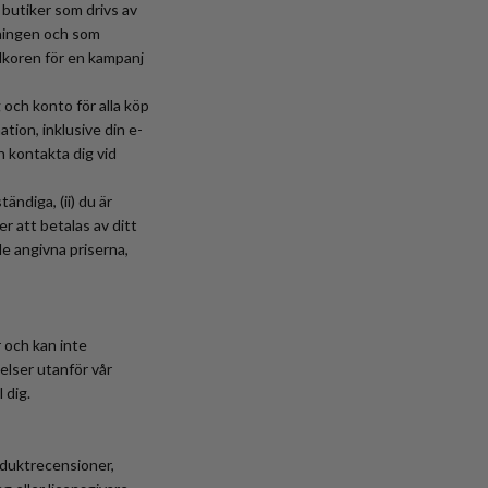
 butiker som drivs av
tningen och som
illkoren för en kampanj
g och konto för alla köp
tion, inklusive din e-
 kontakta dig vid
ändiga, (ii) du är
r att betalas av ditt
de angivna priserna,
r och kan inte
elser utanför vår
 dig.
roduktrecensioner,