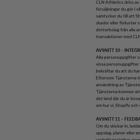
CLN Athletics drivs av S
försäljningar du gör i
samtycker du till att S
skador eller förluster 
dotterbolag från alla a
transaktioner med CLN
AVSNITT 10 – INTEG
Alla personuppgifter s
vissa personuppgifter 
bekräftar du att du har
Eftersom Tjänsterna ti
användning av Tjänstern
Tjänsterna kommer att 
det land där du är bosat
om hur vi, Shopify och
AVSNITT 11 – FEEDB
Om du skickar in, ladda
uppslag, planer eller 
underlicensierbar, roya