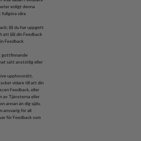
gheter enligt denna
 fullgöra våra
ack; (ii) du har uppgett
 att (iii) din Feedback
 din Feedback
et gottfinnande
at sätt anstötlig eller
sive upphovsrätt,
cker vidare till att din
bscen Feedback, eller
n av Tjänsterna eller
on annan än dig själv,
 ansvarig för all
svar för Feedback som