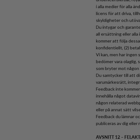
i alla medier för alla 
licens för att driva, t
skyldigheter och utöva
Du intygar och garantera
all ersättning eller al
kommer att följa dessa
konfidentiellt, (2) beta
Vi kan, men har ingen 
bedömer vara olaglig, s
som bryter mot någon p
Du samtycker till att 
varumärkesrätt, integri
Feedback inte kommer a
innehålla något datavi
någon relaterad webbpl
eller på annat sätt vil
Feedback du lämnar och
publiceras av dig eller
AVSNITT 12 – FELA