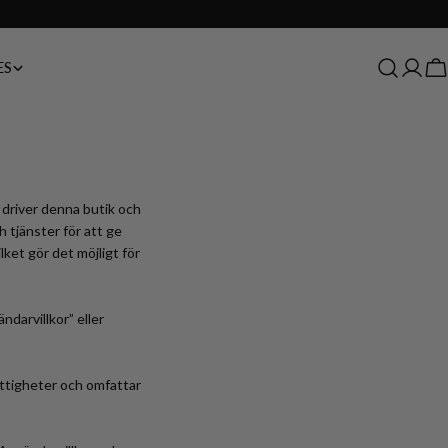
4.8 / 5 ratings from our customers
ES
Log
C
in
 driver denna butik och
h tjänster för att ge
ket gör det möjligt för
ndarvillkor” eller
ättigheter och omfattar