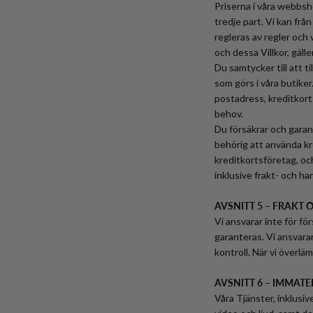
Priserna i våra webbsho
tredje part. Vi kan fr
regleras av regler och v
och dessa Villkor, gäll
Du samtycker till att t
som görs i våra butiker
postadress, kreditkort
behov.
Du försäkrar och garant
behörig att använda kre
kreditkortsföretag, och
inklusive frakt- och ha
AVSNITT 5 – FRAKT
Vi ansvarar inte för fö
garanteras. Vi ansvarar
kontroll. När vi överlä
AVSNITT 6 – IMMAT
Våra Tjänster, inklusiv