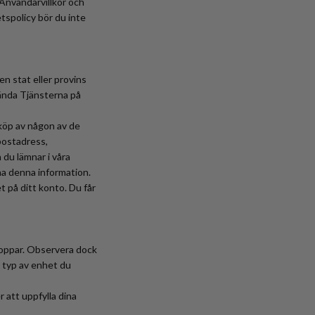
 Användarvillkor och
tspolicy bör du inte
n stat eller provins
vända Tjänsterna på
 köp av någon av de
-postadress,
 du lämnar i våra
mna denna information.
t på ditt konto. Du får
shoppar. Observera dock
n typ av enhet du
 att uppfylla dina