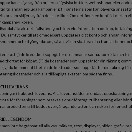
ppar kan skilja sig från priserna i fysiska butiker, webbshopar eller andra
ån tid till annan erbjuda kampanjer på Tjänsterna som kan påverka prissät
illkor som skiljer sig från dessa Villkor. Om det finns en konflikt mellan v
er kampanjvillkoren.
illhandahålla aktuell, fullständig och korrekt information om köp, betalnin
. Du samtycker till att omedelbart uppdatera ditt konto och annan informa
snummer och utgångsdatum, så att vi kan slutföra dina transaktioner och
erar att (i) de kreditkortsuppgifter du lämnar är sanna, korrekta och fullst
ditkortet för köpet, (iii) de kostnader som uppstår för din räkning komme
 (iv) du kommer att betala de kostnader som uppstår för din räkning till 
nteringskostnader och alla tillämpliga skatter, om sådana finns.
 OCH LEVERANS
rseningar i frakt och leverans. Alla leveranstider är endast uppskattninga
 inte för förseningar som orsakas av budföretag, tullhantering eller händ
mnar produkterna till budet övergår äganderätten och risken för förlust till
ERIELL EGENDOM
e men inte begränsat till alla varumärken, text, displayer, bilder, grafik, p