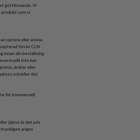
et gottfinnande. Vi
n produkt som vi
 acceptera eller avvisa
accepterad förrän CLN
g innan din beställning
eventuellt inte kan
terar, ändrar eller
adress och/eller det
nte för kommersiell
er tjänst är det pris
uttryckligen anges