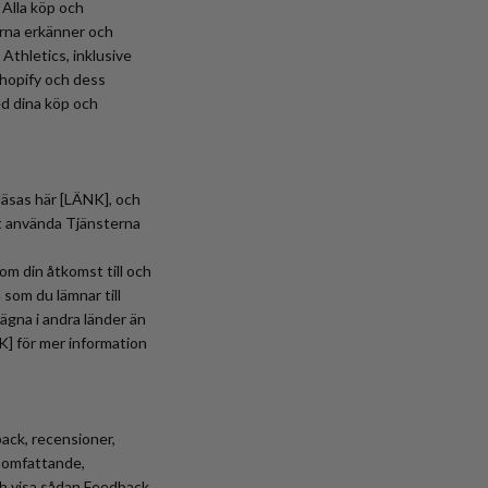
. Alla köp och
erna erkänner och
Athletics, inklusive
Shopify och dess
ed dina köp och
 läsas här [LÄNK], och
t använda Tjänsterna
om din åtkomst till och
 som du lämnar till
ägna i andra länder än
ÄNK] för mer information
back, recensioner,
dsomfattande,
och visa sådan Feedback