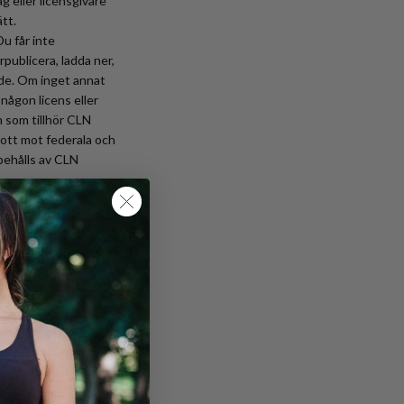
g eller licensgivare
tt.
Du får inte
rpublicera, ladda ner,
nde. Om inget annat
 någon licens eller
 som tillhör CLN
rott mot federala och
rbehålls av CLN
om tillhör CLN
 föregående skriftligt
ogans är varumärken
på Tjänsterna är
varken övervakar, har
” och ”i mån av tillgång”
. Vi har inget ansvar