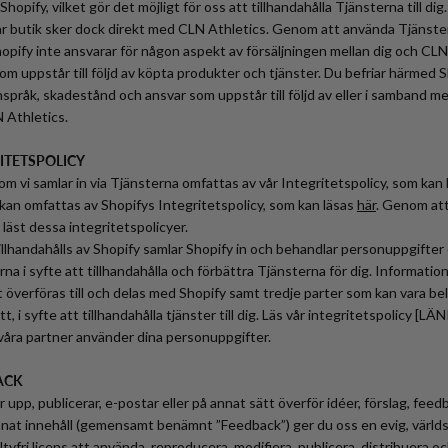
hopify, vilket gör det möjligt för oss att tillhandahålla Tjänsterna till dig
 vår butik sker dock direkt med CLN Athletics. Genom att använda Tjänst
hopify inte ansvarar för någon aspekt av försäljningen mellan dig och CLN 
som uppstår till följd av köpta produkter och tjänster. Du befriar härmed 
nspråk, skadestånd och ansvar som uppstår till följd av eller i samband m
 Athletics.
RITETSPOLICY
om vi samlar in via Tjänsterna omfattas av vår Integritetspolicy, som kan
kan omfattas av Shopifys Integritetspolicy, som kan läsas
här
. Genom at
 läst dessa integritetspolicyer.
llhandahålls av Shopify samlar Shopify in och behandlar personuppgifter 
a i syfte att tillhandahålla och förbättra Tjänsterna för dig. Information
överföras till och delas med Shopify samt tredje parter som kan vara bel
t, i syfte att tillhandahålla tjänster till dig. Läs vår integritetspolicy [L
 våra partner använder dina personuppgifter.
ACK
r upp, publicerar, e-postar eller på annat sätt överför idéer, förslag, feed
annat innehåll (gemensamt benämnt ”Feedback”) ger du oss en evig, värl
ltyfri licens att använda, reproducera, modifiera, publicera, distribuera 