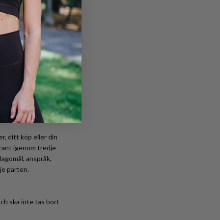
ter eget gottfinnande,
 av den eller de
ng av nya verktyg och
dessa Användarvillkor.
av tredje part
 innehållet eller
ar att lämna Tjänsterna
, ditt köp eller din
grant igenom tredje
Klagomål, anspråk,
je parten.
h ska inte tas bort