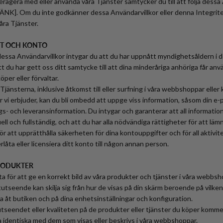
ragera med eller använda våra Tjänster samtycker du till att följa dessa
[LÄNK]. Om du inte godkänner dessa Användarvillkor eller denna Integrite
åra Tjänster.
ST OCH KONTO
sa Användarvillkor intygar du att du har uppnått myndighetsåldern i de
tt du har gett oss ditt samtycke till att dina minderåriga anhöriga får an
per eller förvaltar.
jänsterna, inklusive åtkomst till eller surfning i våra webbshoppar eller
er vi erbjuder, kan du bli ombedd att uppge viss information, såsom din e
gs- och leveransinformation. Du intygar och garanterar att all information
uell och fullständig, och att du har alla nödvändiga rättigheter för att lä
r att upprätthålla säkerheten för dina kontouppgifter och för all aktivite
erlåta eller licensiera ditt konto till någon annan person.
PRODUKTER
sta för att ge en korrekt bild av våra produkter och tjänster i våra webb
tutseende kan skilja sig från hur de visas på din skärm beroende på vilke
 åt butiken och på dina enhetsinställningar och konfiguration.
utseendet eller kvaliteten på de produkter eller tjänster du köper kommer
ra identiska med dem som visas eller beskrivs i våra webbshoppar.